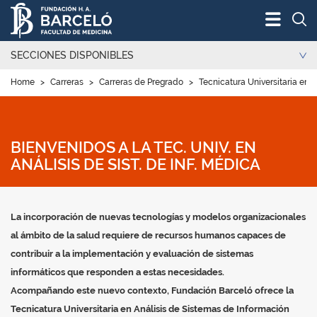
Bus
SECCIONES DISPONIBLES
Home
>
Carreras
>
Carreras de Pregrado
>
Tecnicatura Universitaria en 
BIENVENIDOS A LA TEC. UNIV. EN
ANÁLISIS DE SIST. DE INF. MÉDICA
La incorporación de nuevas tecnologías y modelos organizacionales
al ámbito de la salud requiere de recursos humanos capaces de
contribuir a la implementación y evaluación de sistemas
informáticos que responden a estas necesidades.
Acompañando este nuevo contexto, Fundación Barceló ofrece la
Tecnicatura Universitaria en Análisis de Sistemas de Información