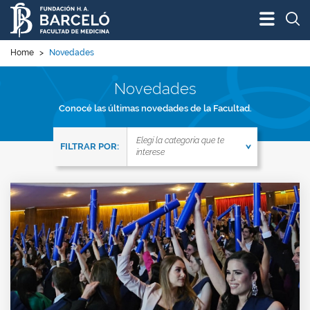
Bus
Home
>
Novedades
Novedades
Conocé las últimas novedades de la Facultad.
FILTRAR LAS NOVEDADES DE TU INTERÉS
Elegí la categoría que te
FILTRAR POR:
interese