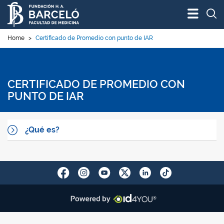
Bus
Home
>
Certificado de Promedio con punto de IAR
CERTIFICADO DE PROMEDIO CON
PUNTO DE IAR
¿Qué es?