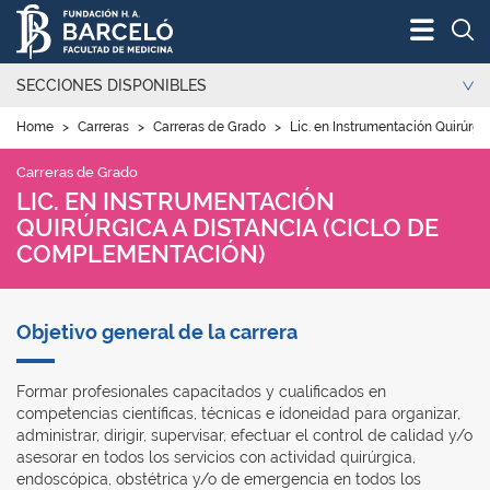
Bus
SECCIONES DISPONIBLES
Home
>
Carreras
>
Carreras de Grado
>
Lic. en Instrumentación Quirúrgi
Carreras de Grado
LIC. EN INSTRUMENTACIÓN
QUIRÚRGICA A DISTANCIA (CICLO DE
COMPLEMENTACIÓN)
Objetivo general de la carrera
Formar profesionales capacitados y cualificados en
competencias científicas, técnicas e idoneidad para organizar,
administrar, dirigir, supervisar, efectuar el control de calidad y/o
asesorar en todos los servicios con actividad quirúrgica,
endoscópica, obstétrica y/o de emergencia en todos los