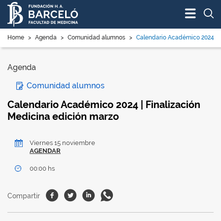
Bus
Home
>
Agenda
>
Comunidad alumnos
>
Calendario Académico 2024 | Fi
Agenda
Comunidad alumnos
Calendario Académico 2024 | Finalización
Medicina edición marzo
Viernes 15 noviembre
AGENDAR
00:00 hs
Facebook
Twitter
Linkedin
Whatsapp
Compartir