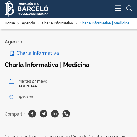
Bus
Home
>
Agenda
>
Charla Informativa
>
Charla Informativa | Medicina
Agenda
Charla Informativa
Charla Informativa | Medicina
Martes 27 mayo
AGENDAR
15:00 hs
Facebook
Twitter
Linkedin
Whatsapp
Compartir
Gracias por tu interés en nuestro Ciclo de Charlas Informativas.