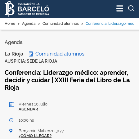
Bus
Home
>
Agenda
>
Comunidad alumnos
>
Conferencia: Liderazgo médico: 
Agenda
Comunidad alumnos
La Rioja
AUSPICIA: SEDE LA RIOJA
Conferencia: Liderazgo médico: aprender,
decidir y cuidar | XXIII Feria del Libro de La
Rioja
Viernes 10 julio
AGENDAR
16:00 hs
Benjamin Matienzo 3177
¿CÓMO LLEGAR?