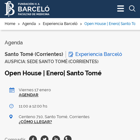
Bus
Home
>
Agenda
>
Experiencia Barceló
>
Open House | Enero| Santo Tom
Agenda
Experiencia Barceló
Santo Tomé (Corrientes)
AUSPICIA: SEDE SANTO TOMÉ (CORRIENTES)
Open House | Enero| Santo Tomé
Viernes 17 enero
AGENDAR
11:00 a 12:00 hs
Centeno 710, Santo Tomé, Corrientes
¿CÓMO LLEGAR?
Facebook
Twitter
Linkedin
Whatsapp
Compartir