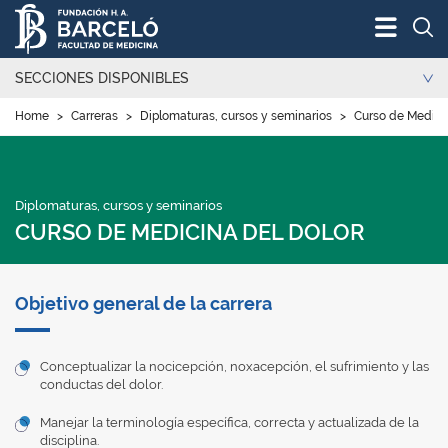
Bus
SECCIONES DISPONIBLES
Home
>
Carreras
>
Diplomaturas, cursos y seminarios
>
Curso de Medici
Diplomaturas, cursos y seminarios
CURSO DE MEDICINA DEL DOLOR
Objetivo general de la carrera
Conceptualizar la nocicepción, noxacepción, el sufrimiento y las
conductas del dolor.
Manejar la terminología específica, correcta y actualizada de la
disciplina.