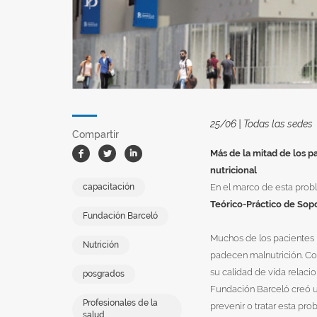
25/06 | Todas las sedes
Compartir
Facebook
Twitter
Linkedin
Más de la mitad de los p
nutricional
capacitación
En el marco de esta prob
Teórico-Práctico de Sopo
Fundación Barceló
Muchos de los pacientes i
Nutrición
padecen malnutrición. Com
su calidad de vida relaci
posgrados
Fundación Barceló creó u
Profesionales de la
prevenir o tratar esta pr
salud