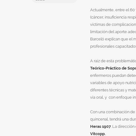
Actualmente, entre el 60
(cáncer, insuficiencia resp
víctimas de complicacione
limitación del aporte ade
Barceló explican que el m
profesionales capacitado
A raíz de esta problemáti
Teórico-Práctico de Sopo
enfermeros puedan detecta
variables de apoyo nutric
diferentes técnicas y mat
vía oral, y con enfoque int
Con una combinación de mo
quincenal, tendrá una dur
Heras 1907
. La dirección
Vitcopp.