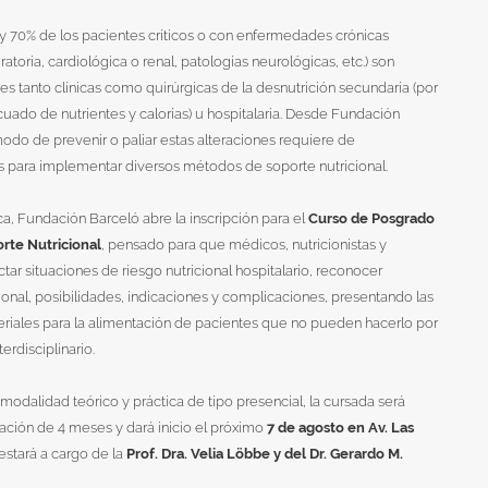
 y 70% de los pacientes críticos o con enfermedades crónicas
iratoria, cardiológica o renal, patologías neurológicas, etc.) son
s tanto clínicas como quirúrgicas de la desnutrición secundaria (por
cuado de nutrientes y calorías) u hospitalaria. Desde Fundación
odo de prevenir o paliar estas alteraciones requiere de
s para implementar diversos métodos de soporte nutricional.
ca, Fundación Barceló abre la inscripción para el
Curso de Posgrado
rte Nutricional
, pensado para que médicos, nutricionistas y
r situaciones de riesgo nutricional hospitalario, reconocer
ional, posibilidades, indicaciones y complicaciones, presentando las
eriales para la alimentación de pacientes que no pueden hacerlo por
erdisciplinario.
dalidad teórico y práctica de tipo presencial, la cursada será
ación de 4 meses y dará inicio el próximo
7 de agosto en Av. Las
 estará a cargo de la
Prof. Dra. Velia Löbbe y del Dr. Gerardo M.