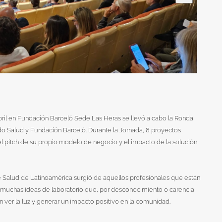
bril en Fundación Barceló Sede Las Heras se llevó a cabo la Ronda
 Salud y Fundación Barceló. Durante la Jornada, 8 proyectos
 pitch de su propio modelo de negocio y el impacto de la solución
 Salud de Latinoamérica surgió de aquellos profesionales que están
muchas ideas de laboratorio que, por desconocimiento o carencia
n ver la luz y generar un impacto positivo en la comunidad.