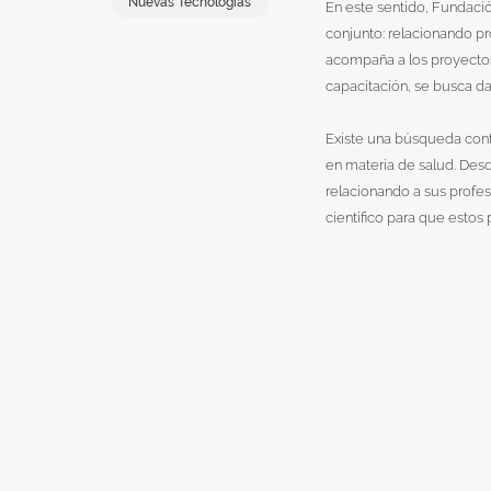
Nuevas Tecnologías
En este sentido, Fundaci
conjunto: relacionando p
acompaña a los proyectos 
capacitación, se busca da
Existe una búsqueda conti
en materia de salud. Des
relacionando a sus profe
científico para que estos 