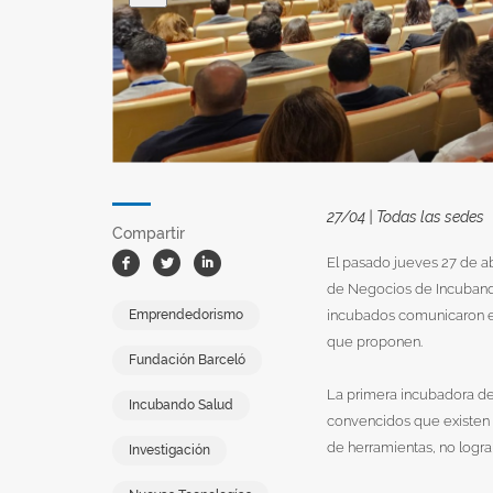
27/04 | Todas las sedes
Compartir
Facebook
Twitter
Linkedin
El pasado jueves 27 de a
de Negocios de Incubando
Emprendedorismo
incubados comunicaron el
que proponen.
Fundación Barceló
La primera incubadora de
Incubando Salud
convencidos que existen 
de herramientas, no logra
Investigación